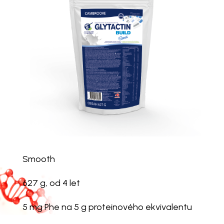
Smooth
627 g, od 4 let
5 mg Phe na 5 g proteinového ekvivalentu