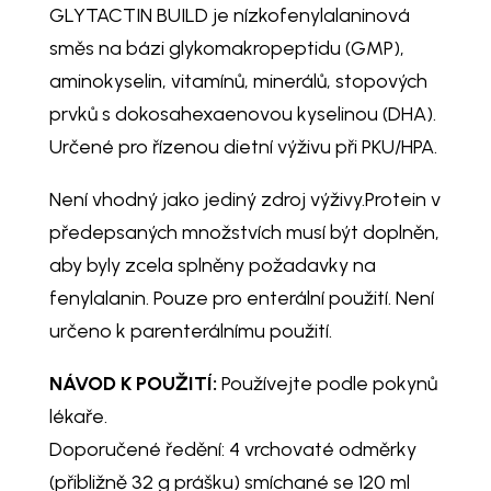
GLYTACTIN BUILD je nízkofenylalaninová
směs na bázi glykomakropeptidu (GMP),
aminokyselin, vitamínů, minerálů, stopových
prvků s dokosahexaenovou kyselinou (DHA).
Určené pro řízenou dietní výživu při PKU/HPA.
Není vhodný jako jediný zdroj výživy.Protein v
předepsaných množstvích musí být doplněn,
aby byly zcela splněny požadavky na
fenylalanin. Pouze pro enterální použití. Není
určeno k parenterálnímu použití.
NÁVOD K POUŽITÍ:
Používejte podle pokynů
lékaře.
Doporučené ředění: 4 vrchovaté odměrky
(přibližně 32 g prášku) smíchané se 120 ml