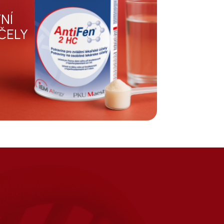
NÍ
ČELY