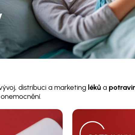
y
vývoj, distribuci a marketing
léků
a
potravin
h onemocnění.